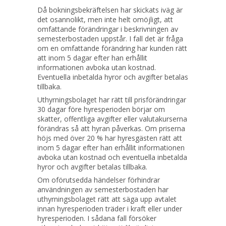
Då bokningsbekräftelsen har skickats iväg är
det osannolikt, men inte helt omöjligt, att
omfattande förändringar i beskrivningen av
semesterbostaden uppstår. I fall det är fråga
om en omfattande förändring har kunden rätt
att inom 5 dagar efter han erhållit
informationen avboka utan kostnad.
Eventuella inbetalda hyror och avgifter betalas
tillbaka.
Uthyrningsbolaget har rätt till prisförändringar
30 dagar före hyresperioden börjar om
skatter, offentliga avgifter eller valutakurserna
förändras så att hyran påverkas. Om priserna
höjs med över 20 % har hyresgästen rätt att
inom 5 dagar efter han erhållit informationen
avboka utan kostnad och eventuella inbetalda
hyror och avgifter betalas tillbaka.
Om oförutsedda händelser förhindrar
användningen av semesterbostaden har
uthyrningsbolaget rätt att säga upp avtalet
innan hyresperioden träder i kraft eller under
hyresperioden. I sådana fall försöker