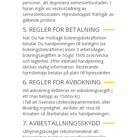
personer, att disponera semesterbostaden. I
hyran ingår en veckostädning av
semesterbostaden. Hyresbeloppet framgår av
gällande prislista.
5. REGLER FÖR BETALNING
När Du har mottagit bokningsbekräftelsen
betalar Du handpenningen till bankgiro (se
bokningsbekräftelse) inom 3 arbetsdagar,
bokningsavgiften är högst 1500 sv.kr/vecka
och lägenhet. Efter inbetald handpenning
skickas slutlig information. Resterande
hyresbelopp betalas på plats till hyresvärden.
6. REGLER FÖR AVBOKNING
Vid avbokning debiteras en avbokningsavgift (
ett max belopp av 1500sv.kr).
I fall att Svenska Utrikesdepartementet, eller
likvärdig myndighet, avråder att resa till
Kroatien så återbetalas inte handpenningen.
7. AVBESTÄLLNINGSSKYDD
Uthyrningsbolaget rekommenderar att