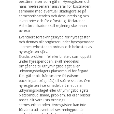
bestämmelser som gäller. Hyresgästen och
hans medresenärer ansvarar för kostnader i
samband med eventuell skadegörelse på
semesterbostaden och dess inredning och
inventarier och för oförsiktigt förfarande.
​Vid större skador skall reglering ske innan
avresa. ​
Eventuellt försäkringsskydd för hyresgästen
och dennas tillhörigheter under hyresperioden
i semesterbostaden ordnas och bekostas av
hyresgästen själv.
Skada, problem, fel eller brister, som uppstår
under hyresperioden, skall meddelas
omgående till uthyrningsbolaget eller
uthyrningsbolagets platsombud för åtgärd.
Det gäller allt från smärre fel (såsom
packningar, tröga lås) till större skador. Om
hyresgästen inte omedelbart meddelar
uthyrningsbolaget eller uthyrningsbolagets
platsombud skada, problem, fel eller brister
anses allt vara i sin ordning i
semesterbostaden. Hyresgästen kan inte
förvänta att eventuell swimmingpool är i