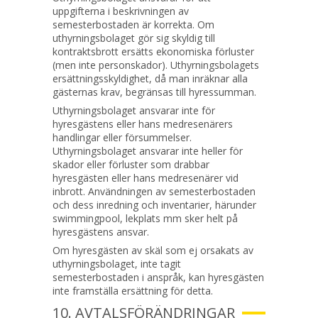
uppgifterna i beskrivningen av
semesterbostaden är korrekta. Om
uthyrningsbolaget gör sig skyldig till
kontraktsbrott ersätts ekonomiska förluster
(men inte personskador). Uthyrningsbolagets
ersättningsskyldighet, då man inräknar alla
gästernas krav, begränsas till hyressumman.
Uthyrningsbolaget ansvarar inte för
hyresgästens eller hans medresenärers
handlingar eller försummelser.
Uthyrningsbolaget ansvarar inte heller för
skador eller förluster som drabbar
hyresgästen eller hans medresenärer vid
inbrott. Användningen av semesterbostaden
och dess inredning och inventarier, härunder
swimmingpool, lekplats mm sker helt på
hyresgästens ansvar.
Om hyresgästen av skäl som ej orsakats av
uthyrningsbolaget, inte tagit
semesterbostaden i anspråk, kan hyresgästen
inte framställa ersättning för detta.
10. AVTALSFÖRÄNDRINGAR