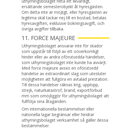
uthyrningsbolaget hitta ett likvärdigt,
ersättande semesterobjekt åt hyresgästen.
Om detta inte är möjligt, eller hyresgästen av
legitima skäl tackar nej till en bostad, betalas
hyresavgiften, exklusive bokningsavgift, och
övriga avgifter tillbaka.
11. FORCE MAJEURE
Uthyrningsbolaget ansvarar inte för skador
som uppstår till följd av ett oöverkomligt
hinder eller av andra oförutsedda händelser,
som uthyrningsbolaget inte kunde ha avvärjt.
Med force majeure avses en oförutsedd
händelse av extraordinärt slag som utesluter
möjligheten att fullgöra en avtalad prestation.
Till dessa händelser räknas krig, upplopp,
strejk, naturkatastrof, brand, exportförbud
mm som omöjliggör för uthyrningsbolaget att
fullfölja sina åtaganden.
Om internationella bestämmelser eller
nationella lagar begränsar eller hindrar
uthyrningsbolaget verksamhet så gäller dessa
bestämmelser.