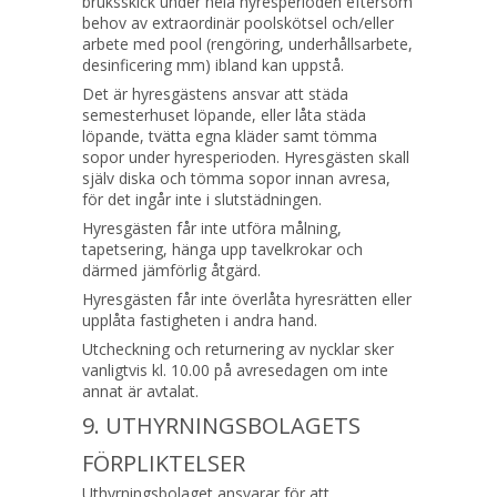
bruksskick under hela hyresperioden eftersom
behov av extraordinär poolskötsel och/eller
arbete med pool (rengöring, underhållsarbete,
desinficering mm) ibland kan uppstå.
Det är hyresgästens ansvar att städa
semesterhuset löpande, eller låta städa
löpande, tvätta egna kläder samt tömma
sopor under hyresperioden. Hyresgästen skall
själv diska och tömma sopor innan avresa,
för det ingår inte i slutstädningen.
Hyresgästen får inte utföra målning,
tapetsering, hänga upp tavelkrokar och
därmed jämförlig åtgärd.
Hyresgästen får inte överlåta hyresrätten eller
upplåta fastigheten i andra hand.
Utcheckning och returnering av nycklar sker
vanligtvis kl. 10.00 på avresedagen om inte
annat är avtalat.
9. UTHYRNINGSBOLAGETS
FÖRPLIKTELSER
Uthyrningsbolaget ansvarar för att