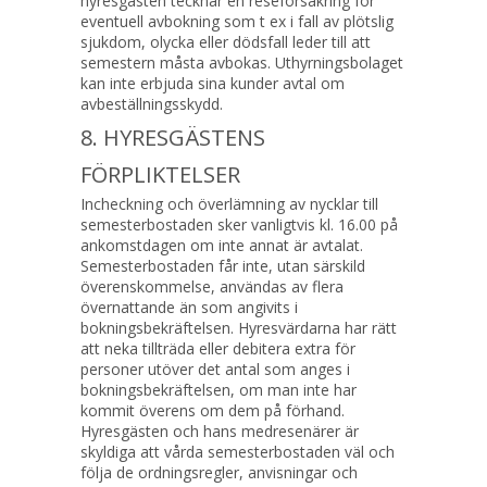
hyresgästen tecknar en reseförsäkring för
eventuell avbokning som t ex i fall av plötslig
sjukdom, olycka eller dödsfall leder till att
semestern måsta avbokas. Uthyrningsbolaget
kan inte erbjuda sina kunder avtal om
avbeställningsskydd.
8. HYRESGÄSTENS
FÖRPLIKTELSER
Incheckning och överlämning av nycklar till
semesterbostaden sker vanligtvis kl. 16.00 på
ankomstdagen om inte annat är avtalat.
Semesterbostaden får inte, utan särskild
överenskommelse, användas av flera
övernattande än som angivits i
bokningsbekräftelsen. Hyresvärdarna har rätt
att neka tillträda eller debitera extra för
personer utöver det antal som anges i
bokningsbekräftelsen, om man inte har
kommit överens om dem på förhand.
Hyresgästen och hans medresenärer är
skyldiga att vårda semesterbostaden väl och
följa de ordningsregler, anvisningar och