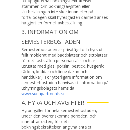
att uppgifterna i bokningsbekräftelsen
stämmer. Om bokningsavgiften eller
slutbetalningen inte sker innan eller på
förfallodagen skall hyresgästen därmed anses
ha gjort en formell avbeställning.
3. INFORMATION OM
SEMESTERBOSTADEN
Semesterbostaden är privatägd och hyrs ut
fullt möblerat med bäddplatser och sittplatser
för det fastställda personantalet och är
utrustat med glas, porslin, bestick, husgeråd,
täcken, kuddar och linne (lakan och
handdukar). För ytterligare information om
semesterbostaden hänvisas till information på
uthyrningsbolagets hemsida
www.sunapartments.se
.
4. HYRA OCH AVGIFTER
Hyran gäller för hela semesterbostaden,
under den överenskomna perioden, och
innefattar rätten, för det i
bokningsbekräftelsen angivna antalet