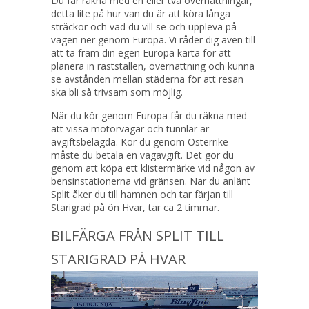
Du får räkna med en eller två övernattningar,
detta lite på hur van du är att köra långa
sträckor och vad du vill se och uppleva på
vägen ner genom Europa. Vi råder dig även till
att ta fram din egen Europa karta för att
planera in rastställen, övernattning och kunna
se avstånden mellan städerna för att resan
ska bli så trivsam som möjlig.
När du kör genom Europa får du räkna med
att vissa motorvägar och tunnlar är
avgiftsbelagda. Kör du genom Österrike
måste du betala en vägavgift. Det gör du
genom att köpa ett klistermärke vid någon av
bensinstationerna vid gränsen. När du anlänt
Split åker du till hamnen och tar färjan till
Starigrad på ön Hvar, tar ca 2 timmar.
BILFÄRGA FRÅN SPLIT TILL
STARIGRAD PÅ HVAR