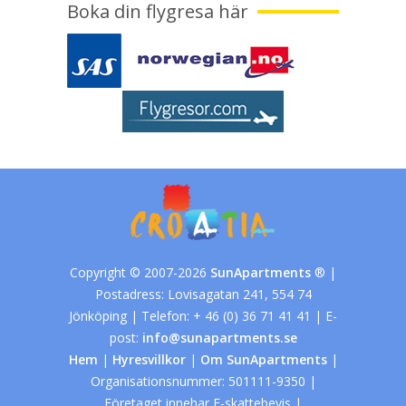
Boka din flygresa här
Copyright © 2007-2026
SunApartments
® |
Postadress: Lovisagatan 241, 554 74
Jönköping | Telefon: + 46 (0) 36 71 41 41 | E-
post:
info@sunapartments.se
Hem
|
Hyresvillkor
|
Om SunApartments
|
Organisationsnummer: 501111-9350 |
Företaget innehar F-skattebevis |