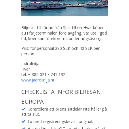
Biljetter till färjan från Split till ön Hvar köper
du i färjeterminalen före avgång. Var ute i god
tid, köer kan förekomma under högsäsong.
Pris: för personbil 280 SEK och 40 SEK per
person.
Jadrolinija
Hvar
tel. + 385 021 / 741 132
www.jadrolinija.hr
CHECKLISTA INFÖR BILRESAN I
EUROPA
Kontrollera att bilens slitdelar inte håller på
att ta slut.
Ta med registreringsbevis i original.
Har du lånat bilen? Ta med ett intyg på att